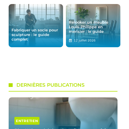
Relooker un meuble
Louis-Philippe en
Fabriquer un socle pour
merisier : le guide
sculpture : le guide
complet
12 juillet 2026
DERNIÈRES PUBLICATIONS
ENTRETIEN